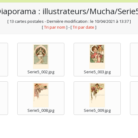
iaporama : illustrateurs/Mucha/Serie
[ 13 cartes postales - Dernière modification : le 10/04/2021 à 13:37 ]
[
Tri par nom
] - [
Tri par date
]
Serie5_002.jpg
Serie5_003.jpg
Serie5_008.jpg
Serie5_009.jpg