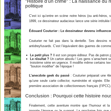
"Histoire d’un crime" : La naissance du 
politique
C’est ici qu’entre en scène notre héros (ou anti-héros, 
1899, ce dessinateur audacieux lance une série intitulée 
Édouard Couturier : Le dessinateur devenu influence
Couturier ne fait pas dans la dentelle. Ses dessins re
antidreyfusards. C’est l’équivalent des guerres de comme
Le petit plus ?
Il est son propre éditeur. Pas de patron p
Le résultat ?
Un carton absolu ! Les gens s’arrachent se
troisième série en urgence. Il modifie même certains texte
"bouton modifier" de l’époque !
L’anecdote geek du passé
: Couturier préparait une 4è
qu’une seule carte collector, numérotée et signée. El
première association de collectionneurs français (l’IPCC)
Conclusion : Pourquoi cette histoire nou
Finalement, cette aventure montre que l’humour et la 
importe l’époque ou le support. La prochaine fois qu