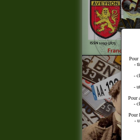
Pour 
- t
- c
- u
Pour a
- c
Pour le
- u