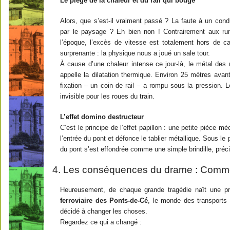
Le piège de la chaleur et du rail qui bouge
Alors, que s’est-il vraiment passé ? La faute à un condu
par le paysage ? Eh bien non ! Contrairement aux rum
l’époque, l’excès de vitesse est totalement hors de ca
surprenante : la physique nous a joué un sale tour.
À cause d’une chaleur intense ce jour-là, le métal des r
appelle la dilatation thermique. Environ 25 mètres avant
fixation – un coin de rail – a rompu sous la pression. L
invisible pour les roues du train.
L’effet domino destructeur
C’est le principe de l’effet papillon : une petite pièce mé
l’entrée du pont et défonce le tablier métallique. Sous l
du pont s’est effondrée comme une simple brindille, préci
4. Les conséquences du drame : Comment
Heureusement, de chaque grande tragédie naît une pri
ferroviaire des Ponts-de-Cé
, le monde des transports 
décidé à changer les choses.
Regardez ce qui a changé :