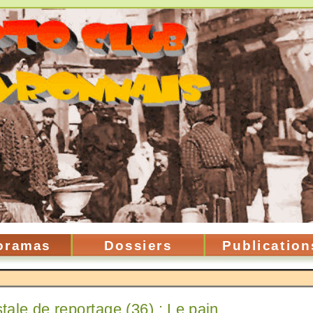
oramas
Dossiers
Publication
tale de reportage (36) : Le pain