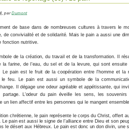
4
,
par
Dumont
liment de base dans de nombreuses cultures à travers le mo
, de convivialité et de solidarité. Mais le pain a aussi une di
fonction nutritive.
bole de la création, du travail et de la transformation. Il rés
la farine, de l’eau, du sel et de la levure, qui sont ensuite 
. Le pain est le fruit de la coopération entre l’homme et la 
 le feu. Le pain est aussi un symbole de la communicati
change. Il dégage une odeur agréable et appétissante, qui invi
 partage. L’odeur du pain éveille les sens, les souvenirs 
e un lien affectif entre les personnes qui le mangent ensemble
ition chrétienne, le pain représente le corps du Christ, offert a
e. Le pain est aussi le signe de l’alliance entre Dieu et son p
 le désert aux Hébreux. Le pain est donc un don divin, une so