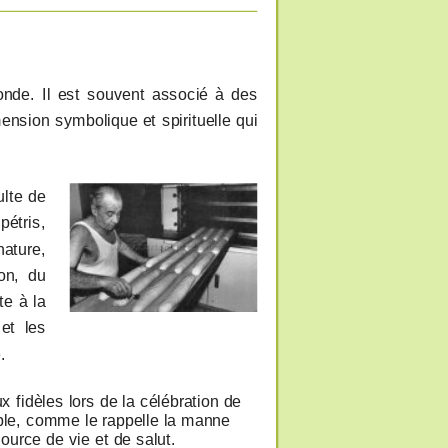
nde. Il est souvent associé à des
mension symbolique et spirituelle qui
ulte de
pétris,
nature,
on, du
te à la
et les
.
ux fidèles lors de la célébration de
euple, comme le rappelle la manne
urce de vie et de salut.