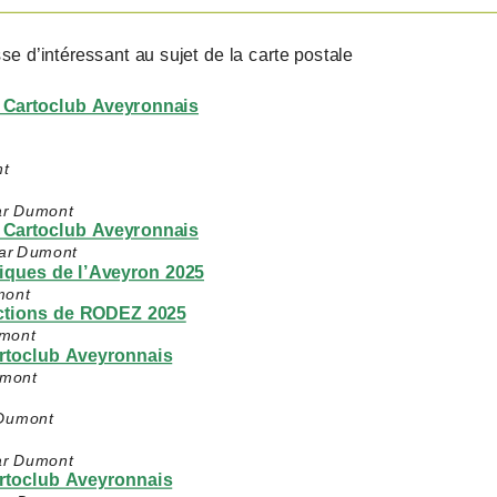
se d’intéressant au sujet de la carte postale
u Cartoclub Aveyronnais
nt
ar Dumont
u Cartoclub Aveyronnais
par Dumont
ques de l’Aveyron 2025
mont
ctions de RODEZ 2025
umont
artoclub Aveyronnais
umont
 Dumont
ar Dumont
artoclub Aveyronnais