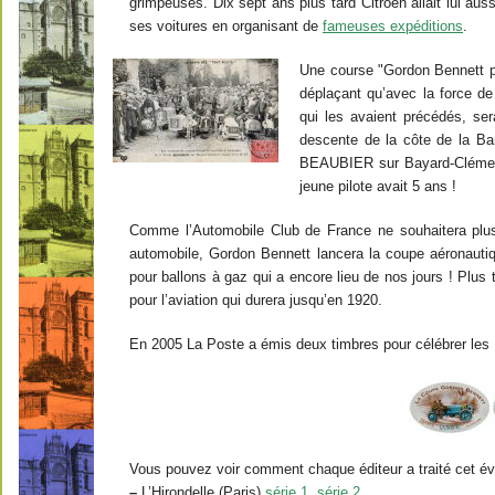
grimpeuses. Dix sept ans plus tard Citroën allait lui aus
ses voitures en organisant de
fameuses expéditions
.
Une course "Gordon Bennett po
déplaçant qu’avec la force de 
qui les avaient précédés, ser
descente de la côte de la Ba
BEAUBIER sur Bayard-Clément
jeune pilote avait 5 ans !
Comme l’Automobile Club de France ne souhaitera plus
automobile, Gordon Bennett lancera la coupe aéronauti
pour ballons à gaz qui a encore lieu de nos jours ! Plus 
pour l’aviation qui durera jusqu’en 1920.
En 2005 La Poste a émis deux timbres pour célébrer les
Vous pouvez voir comment chaque éditeur a traité cet é
–
L’Hirondelle (Paris)
série 1
,
série 2
.