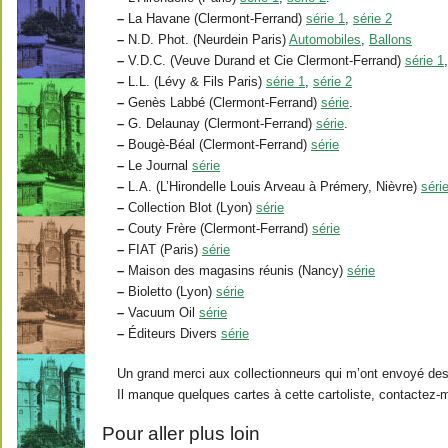
–
La Havane (Clermont-Ferrand)
série 1
,
série 2
–
N.D. Phot. (Neurdein Paris)
Automobiles
,
Ballons
–
V.D.C. (Veuve Durand et Cie Clermont-Ferrand)
série 1
–
L.L. (Lévy & Fils Paris)
série 1
,
série 2
–
Genès Labbé (Clermont-Ferrand)
série
.
–
G. Delaunay (Clermont-Ferrand)
série
.
–
Bougè-Béal (Clermont-Ferrand)
série
–
Le Journal
série
–
L.A. (L’Hirondelle Louis Arveau à Prémery, Nièvre)
séri
–
Collection Blot (Lyon)
série
–
Couty Frère (Clermont-Ferrand)
série
–
FIAT (Paris)
série
–
Maison des magasins réunis (Nancy)
série
–
Bioletto (Lyon)
série
–
Vacuum Oil
série
–
Éditeurs Divers
série
Un grand merci aux collectionneurs qui m’ont envoyé des
Il manque quelques cartes à cette cartoliste, contactez-
Pour aller plus loin