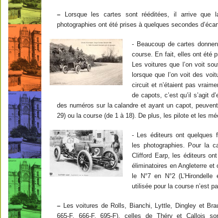
–
Lorsque les cartes sont rééditées, il arrive que la
photographies ont été prises à quelques secondes d’écar
- Beaucoup de cartes donnent
course. En fait, elles ont été
Les voitures que l’on voit so
lorsque que l’on voit des voit
circuit et n’étaient pas vraim
de capots, c’est qu’il s’agit d
des numéros sur la calandre et ayant un capot, peuvent
29) ou la course (de 1 à 18). De plus, les pilote et les 
- Les éditeurs ont quelques 
les photographies. Pour la ca
Clifford Earp, les éditeurs on
éliminatoires en Angleterre et 
le N°7 en N°2 (L’Hirondelle 
utilisée pour la course n’est
–
Les voitures de Rolls, Bianchi, Lyttle, Dingley et Br
665-F, 666-F, 695-F), celles de Théry et Callois s