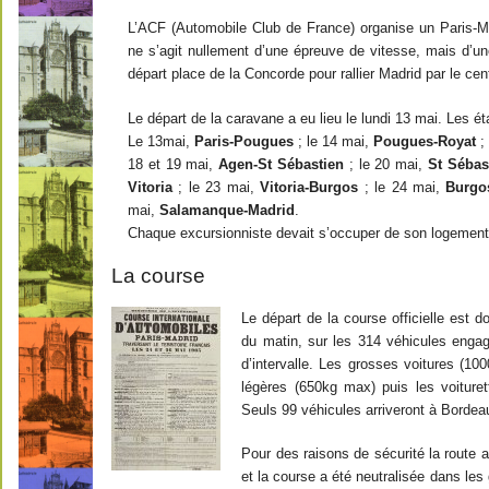
L’ACF (Automobile Club de France) organise un Paris-Madr
ne s’agit nullement d’une épreuve de vitesse, mais d’un
départ place de la Concorde pour rallier Madrid par le cen
Le départ de la caravane a eu lieu le lundi 13 mai. Les é
Le 13mai,
Paris-Pougues
; le 14 mai,
Pougues-Royat
; 
18 et 19 mai,
Agen-St Sébastien
; le 20 mai,
St Sébas
Vitoria
; le 23 mai,
Vitoria-Burgos
; le 24 mai,
Burgos
mai,
Salamanque-Madrid
.
Chaque excursionniste devait s’occuper de son logement 
La course
Le départ de la course officielle est 
du matin, sur les 314 véhicules engag
d’intervalle. Les grosses voitures (10
légères (650kg max) puis les voiture
Seuls 99 véhicules arriveront à Bordea
Pour des raisons de sécurité la route a
et la course a été neutralisée dans les 