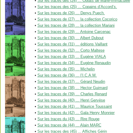
•
Sur les traces des (24) ... Oblats de Marie-Immaculée
•
Sur les traces des (25) ... Copains d’Accord’s.
•
Sur les traces de (26) ... Denys Puech.
•
Sur les traces de (27) ... la collection Cocorico
•
Sur les traces de (28) ... la collection Mariani
•
Sur les traces de (29) ... Antoine Carcenac
•
Sur les traces de (30) ... Albert Dubout
•
Sur les traces de (31) ... éditions Vaillant
•
Sur les traces de (32) ... Corto Maltese
•
Sur les traces de (33) ... Eugène VIALA
•
Sur les traces de (34) ... Eugène Renaudin
•
Sur les traces de (35) ... Michelin
•
Sur les traces de (36) ... l’I.C.A.M.
•
Sur les traces de (37) ... Gérard Neudin
•
Sur les traces de (38) ... Hector Guimard
•
Sur les traces de (39) ... Charles Renard
•
Sur les traces de (40) ... Henri Gervèse
•
Sur les traces de (41) ... Maurice Toussaint
•
Sur les traces du (42) ... Gala Henry Monnier
•
Sur les traces du (43) ... Rire Rouge
•
Sur les traces de (44) ... Alain MARC
•
Sur les traces des (45) ... Affiches Gérin