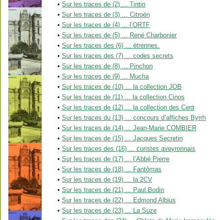
•
Sur les traces de (2) ... Tintin
•
Sur les traces de (3) ... Citroën
•
Sur les traces de (4) ... l’ORTF
•
Sur les traces de (5) ... René Charbonier
•
Sur les traces des (6) ... étrennes.
•
Sur les traces des (7) ... codes secrets
•
Sur les traces de (8) ... Pinchon
•
Sur les traces de (9) ... Mucha
•
Sur les traces de (10) ... la collection JOB
•
Sur les traces de (11) ... la collection Cinos
•
Sur les traces de (12) ... la collection des Cent
•
Sur les traces du (13) ... concours d’affiches Byrrh
•
Sur les traces de (14) ... Jean-Marie COMBIER
•
Sur les traces de (15) ... Jacques Secretin
•
Sur les traces des (16) ... curistes aveyronnais
•
Sur les traces de (17) ... l’Abbé Pierre
•
Sur les traces de (18) ... Fantômas
•
Sur les traces de (19) ... la 2CV
•
Sur les traces de (21) ... Paul Bodin
•
Sur les traces de (22) ... Edmond Albius
•
Sur les traces de (23) ... La Suze