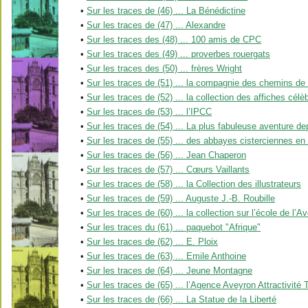
•
Sur les traces de (46) ... La Bénédictine
•
Sur les traces de (47) ... Alexandre
•
Sur les traces des (48) ... 100 amis de CPC
•
Sur les traces des (49) ... proverbes rouergats
•
Sur les traces des (50) ... frères Wright
•
Sur les traces de (51) ... la compagnie des chemins de 
•
Sur les traces de (52) ... la collection des affiches célè
•
Sur les traces de (53) ... l’IPCC
•
Sur les traces de (54) ... La plus fabuleuse aventure d
•
Sur les traces de (55) ... des abbayes cisterciennes e
•
Sur les traces de (56) ... Jean Chaperon
•
Sur les traces de (57) ... Cœurs Vaillants
•
Sur les traces de (58) ... la Collection des illustrateurs
•
Sur les traces de (59) ... Auguste J.-B. Roubille
•
Sur les traces de (60) ... la collection sur l’école de l’A
•
Sur les traces du (61) ... paquebot "Afrique"
•
Sur les traces de (62) ... E. Ploix
•
Sur les traces de (63) ... Emile Anthoine
•
Sur les traces de (64) ... Jeune Montagne
•
Sur les traces de (65) ... l’Agence Aveyron Attractivité
•
Sur les traces de (66) ... La Statue de la Liberté